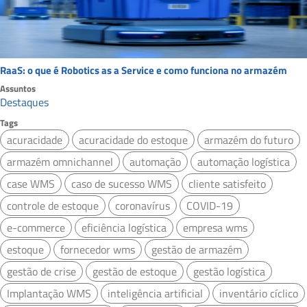
RaaS: o que é Robotics as a Service e como funciona no armazém
Assuntos
Destaques
Tags
acuracidade
acuracidade do estoque
armazém do futuro
armazém omnichannel
automação
automação logística
case WMS
caso de sucesso WMS
cliente satisfeito
controle de estoque
coronavírus
COVID-19
e-commerce
eficiência logística
empresa wms
estoque
fornecedor wms
gestão de armazém
gestão de crise
gestão de estoque
gestão logística
Implantação WMS
inteligência artificial
inventário cíclico