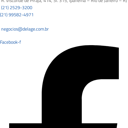
R. Visconde de Pirajá, 414, Sl. 315, Ipanema – Rio de Janeiro – RJ
(21) 2529-3200
(21) 99582-4971
negocios@delage.com.br
Facebook-f