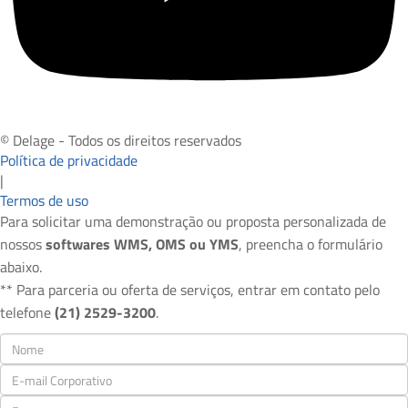
© Delage - Todos os direitos reservados
Política de privacidade
|
Termos de uso
Para solicitar uma demonstração ou proposta personalizada de
nossos
softwares WMS, OMS ou YMS
, preencha o formulário
abaixo.
** Para parceria ou oferta de serviços, entrar em contato pelo
telefone
(21) 2529-3200
.