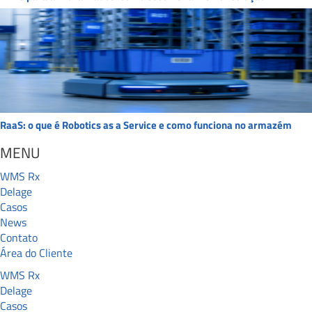
RaaS: o que é Robotics as a Service e como funciona no armazém
MENU
WMS Rx
Delage
Casos
News
Contato
Área do Cliente
WMS Rx
Delage
Casos