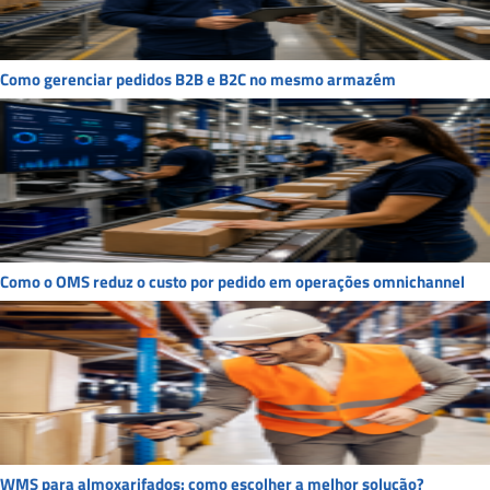
Como gerenciar pedidos B2B e B2C no mesmo armazém
Como o OMS reduz o custo por pedido em operações omnichannel
WMS para almoxarifados: como escolher a melhor solução?