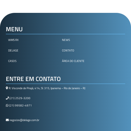
MENU
WMS RX
NEWS
DELAGE
CONTATO
CASOS
ÁREA DO CLIENTE
ENTRE EM CONTATO
R. Visconde de Pirajá, 414, Sl. 315, Ipanema – Rio de Janeiro – RJ
(21) 2529-3200
(21) 99582-4971
negocios@delage.com.br