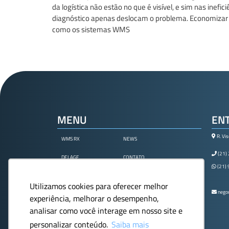
da logística não estão no que é visível, e sim nas inef
diagnóstico apenas deslocam o problema. Economizar d
como os sistemas WMS
MENU
EN
R. Vis
WMS RX
NEWS
(21)
DELAGE
CONTATO
(21)
CASOS
ÁREA DO CLIENTE
Utilizamos cookies para oferecer melhor
negoc
experiência, melhorar o desempenho,
analisar como você interage em nosso site e
personalizar conteúdo.
Saiba mais
© Delage - Todos os direitos reservados