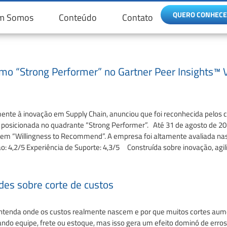
QUERO CONHEC
m Somos
Conteúdo
Contato
omo “Strong Performer” no Gartner Peer Insights™
te à inovação em Supply Chain, anunciou que foi reconhecida pelos cli
icionada no quadrante “Strong Performer”. Até 31 de agosto de 2025
0 em “Willingness to Recommend”. A empresa foi altamente avaliada na
ão: 4,2/5 Experiência de Suporte: 4,3/5 Construída sobre inovação, ag
des sobre corte de custos
ntenda onde os custos realmente nascem e por que muitos cortes aumen
do equipe, frete ou estoque, mas isso gera um efeito dominó de erros,