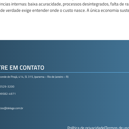
iciências internas: baixa acuracidade, processos desintegrados, falta de
e verdade exige entender onde o custo nasce. A única economia susten
TRE EM CONTATO
conde de Pirajá, 414, Sl. 315, Ipanema – Rio de Janeiro – RJ
 2529-3200
 99582-4971
ios@delage.com.br
Política de privacidade
|
Termos de us