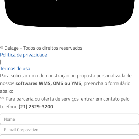
© Delage - Todos os direitos reservados
Política de privacidade
|
Termos de uso
Para solicitar uma demonstração ou proposta personalizada de
nossos
softwares WMS, OMS ou YMS
, preencha o formulário
abaixo.
** Para parceria ou oferta de serviços, entrar em contato pelo
telefone
(21) 2529-3200
.