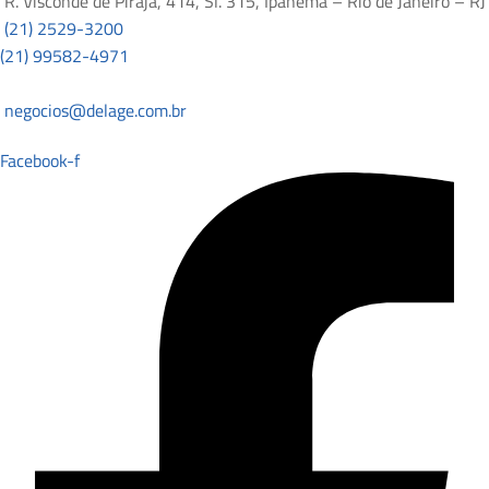
R. Visconde de Pirajá, 414, Sl. 315, Ipanema – Rio de Janeiro – RJ
(21) 2529-3200
(21) 99582-4971
negocios@delage.com.br
Facebook-f