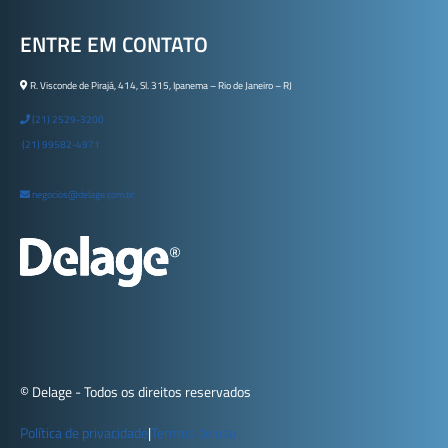
ENTRE EM CONTATO
R. Visconde de Pirajá, 414, Sl. 315, Ipanema – Rio de Janeiro – RJ
(21) 2529-3200
(21) 99582-4971
negocios@delage.com.br
© Delage - Todos os direitos reservados
Política de privacidade
|
Termos de uso