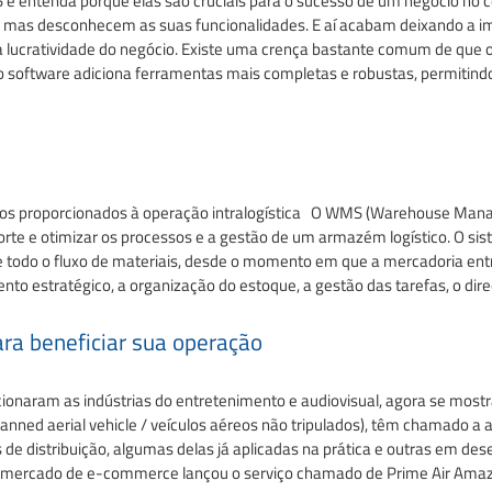
 e entenda porque elas são cruciais para o sucesso de um negócio no 
 mas desconhecem as suas funcionalidades. E aí acabam deixando a im
da lucratividade do negócio. Existe uma crença bastante comum de qu
, o software adiciona ferramentas mais completas e robustas, permitin
nhos proporcionados à operação intralogística O WMS (Warehouse Ma
rte e otimizar os processos e a gestão de um armazém logístico. O s
 todo o fluxo de materiais, desde o momento em que a mercadoria ent
o estratégico, a organização do estoque, a gestão das tarefas, o dire
ara beneficiar sua operação
ucionaram as indústrias do entretenimento e audiovisual, agora se mos
ned aerial vehicle / veículos aéreos não tripulados), têm chamado a a
os de distribuição, algumas delas já aplicadas na prática e outras em 
 do mercado de e-commerce lançou o serviço chamado de Prime Air Ama