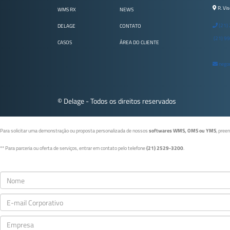
R. Vis
WMS RX
NEWS
(21)
DELAGE
CONTATO
(21) 9
CASOS
ÁREA DO CLIENTE
negoc
© Delage - Todos os direitos reservados
Para solicitar uma demonstração ou proposta personalizada de nossos
softwares WMS, OMS ou YMS
, pree
** Para parceria ou oferta de serviços, entrar em contato pelo telefone
(21) 2529-3200
.