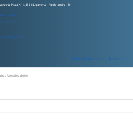
conde de Pirajá, 414, Sl. 315, Ipanema – Rio de Janeiro – RJ
 2529-3200
9582-4971
ios@delage.com.br
Política de privacidade
|
Termos de us
ncha o formulário abaixo.