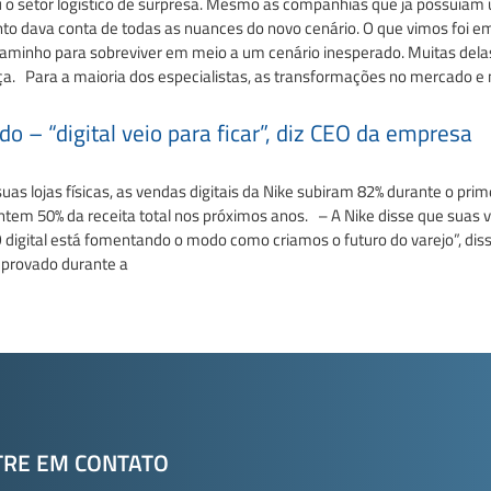
 o setor logístico de surpresa. Mesmo as companhias que já possuíam 
o dava conta de todas as nuances do novo cenário. O que vimos foi em
 caminho para sobreviver em meio a um cenário inesperado. Muitas del
a. Para a maioria dos especialistas, as transformações no mercado 
o – “digital veio para ficar”, diz CEO da empresa
as lojas físicas, as vendas digitais da Nike subiram 82% durante o pr
ntem 50% da receita total nos próximos anos. – A Nike disse que suas
 digital está fomentando o modo como criamos o futuro do varejo”, d
 provado durante a
TRE EM CONTATO