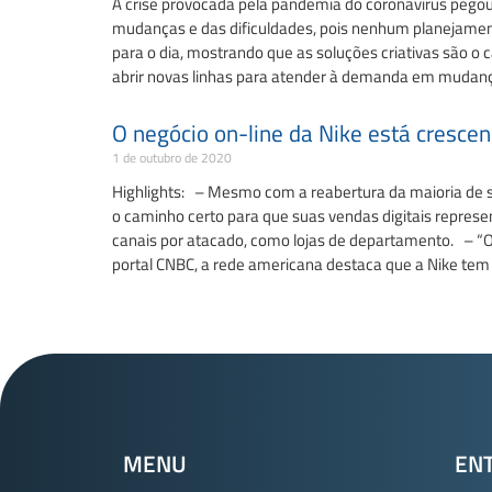
A crise provocada pela pandemia do coronavírus pegou
mudanças e das dificuldades, pois nenhum planejament
para o dia, mostrando que as soluções criativas são o
abrir novas linhas para atender à demanda em mudanç
O negócio on-line da Nike está crescend
1 de outubro de 2020
Highlights: – Mesmo com a reabertura da maioria de su
o caminho certo para que suas vendas digitais represe
canais por atacado, como lojas de departamento. – “O
portal CNBC, a rede americana destaca que a Nike tem
MENU
EN