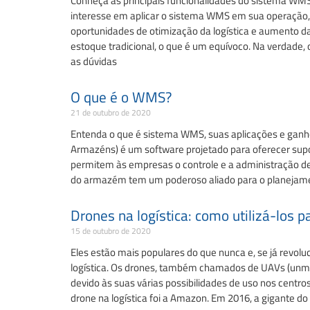
Conheça as principais funcionalidades do sistema WMS
interesse em aplicar o sistema WMS em sua operação,
oportunidades de otimização da logística e aumento 
estoque tradicional, o que é um equívoco. Na verdade
as dúvidas
O que é o WMS?
21 de outubro de 2020
Entenda o que é sistema WMS, suas aplicações e ga
Armazéns) é um software projetado para oferecer supo
permitem às empresas o controle e a administração de
do armazém tem um poderoso aliado para o planejament
Drones na logística: como utilizá-los p
15 de outubro de 2020
Eles estão mais populares do que nunca e, se já revol
logística. Os drones, também chamados de UAVs (unman
devido às suas várias possibilidades de uso nos centr
drone na logística foi a Amazon. Em 2016, a gigante