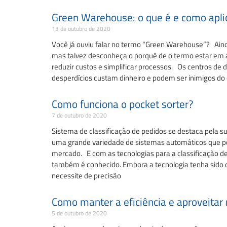
Green Warehouse: o que é e como apl
13 de outubro de 2020
Você já ouviu falar no termo “Green Warehouse”? Aind
mas talvez desconheça o porquê de o termo estar em al
reduzir custos e simplificar processos. Os centros de
desperdícios custam dinheiro e podem ser inimigos do
Como funciona o pocket sorter?
7 de outubro de 2020
Sistema de classificação de pedidos se destaca pela su
uma grande variedade de sistemas automáticos que pode
mercado. E com as tecnologias para a classificação de
também é conhecido. Embora a tecnologia tenha sido d
necessite de precisão
Como manter a eficiência e aproveitar
5 de outubro de 2020