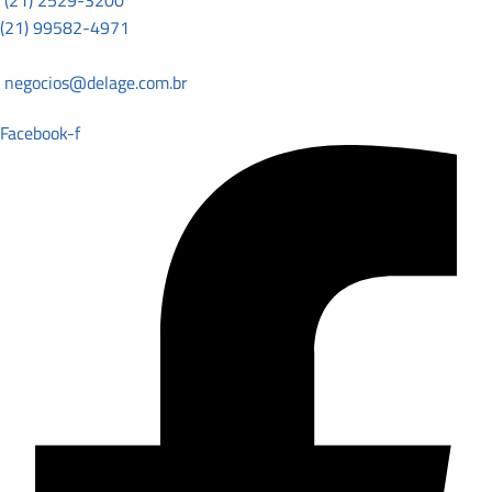
(21) 2529-3200
(21) 99582-4971
negocios@delage.com.br
Facebook-f