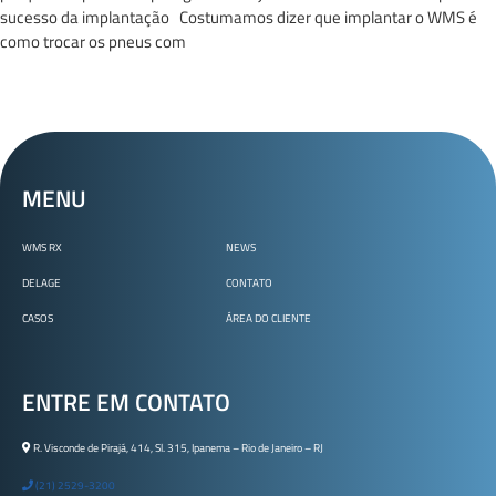
sucesso da implantação Costumamos dizer que implantar o WMS é
como trocar os pneus com
MENU
WMS RX
NEWS
DELAGE
CONTATO
CASOS
ÁREA DO CLIENTE
ENTRE EM CONTATO
R. Visconde de Pirajá, 414, Sl. 315, Ipanema – Rio de Janeiro – RJ
(21) 2529-3200