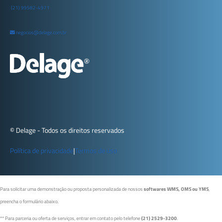
(21) 99582-4971
negocios@delage.com.br
© Delage - Todos os direitos reservados
Política de privacidade
|
Termos de uso
Para solicitar uma demonstração ou proposta personalizada de nossos
softwares WMS, OMS ou YMS
,
preencha o formulário abaixo.
** Para parceria ou oferta de serviços, entrar em contato pelo telefone
(21) 2529-3200
.