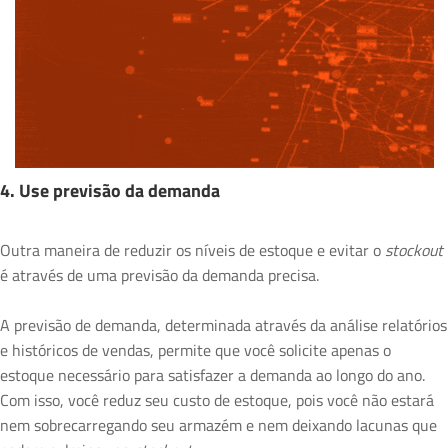
4. Use previsão da demanda
Outra maneira de reduzir os níveis de estoque e evitar o
stockout
é através de uma previsão da demanda precisa.
A previsão de demanda, determinada através da análise relatórios
e históricos de vendas, permite que você solicite apenas o
estoque necessário para satisfazer a demanda ao longo do ano.
Com isso, você reduz seu custo de estoque, pois você não estará
nem sobrecarregando seu armazém e nem deixando lacunas que