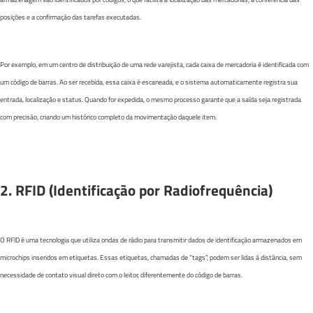
posições e a confirmação das tarefas executadas.
Por exemplo, em um centro de distribuição de uma rede varejista, cada caixa de mercadoria é identificada com
um código de barras. Ao ser recebida, essa caixa é escaneada, e o sistema automaticamente registra sua
entrada, localização e status. Quando for expedida, o mesmo processo garante que a saída seja registrada
com precisão, criando um histórico completo da movimentação daquele item.
2. RFID (Identificação por Radiofrequência)
O RFID é uma tecnologia que utiliza ondas de rádio para transmitir dados de identificação armazenados em
microchips inseridos em etiquetas. Essas etiquetas, chamadas de “tags”, podem ser lidas à distância, sem
necessidade de contato visual direto com o leitor, diferentemente do código de barras.