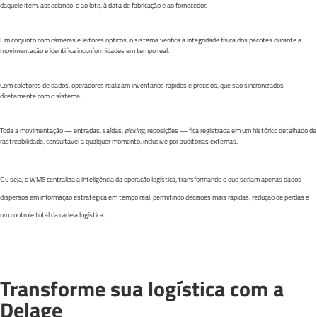
daquele item, associando-o ao lote, à data de fabricação e ao fornecedor.
Em conjunto com câmeras e leitores ópticos, o sistema verifica a integridade física dos pacotes durante a
movimentação e identifica inconformidades em tempo real.
Com coletores de dados, operadores realizam inventários rápidos e precisos, que são sincronizados
diretamente com o sistema.
Toda a movimentação — entradas, saídas,
picking
, reposições — fica registrada em um histórico detalhado de
rastreabilidade, consultável a qualquer momento, inclusive por auditorias externas.
Ou seja, o WMS centraliza a inteligência da operação logística, transformando o que seriam apenas dados
dispersos em informação estratégica em tempo real, permitindo decisões mais rápidas, redução de perdas e
um controle total da cadeia logística.
Transforme sua logística com a
Delage