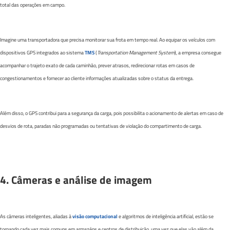
total das operações em campo.
Imagine uma transportadora que precisa monitorar sua frota em tempo real. Ao equipar os veículos com
dispositivos GPS integrados ao sistema
TMS
(
Transportation Management System
), a empresa consegue
acompanhar o trajeto exato de cada caminhão, prever atrasos, redirecionar rotas em casos de
congestionamentos e fornecer ao cliente informações atualizadas sobre o status da entrega.
Além disso, o GPS contribui para a segurança da carga, pois possibilita o acionamento de alertas em caso de
desvios de rota, paradas não programadas ou tentativas de violação do compartimento de carga.
4. Câmeras e análise de imagem
As câmeras inteligentes, aliadas à
visão computacional
e algoritmos de inteligência artificial, estão se
tornando cada vez mais comuns em armazéns e centros de distribuição, uma vez que elas vão além da