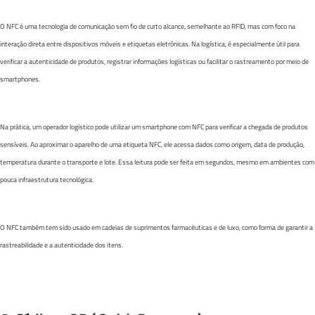
O NFC é uma tecnologia de comunicação sem fio de curto alcance, semelhante ao RFID, mas com foco na
interação direta entre dispositivos móveis e etiquetas eletrônicas. Na logística, é especialmente útil para
verificar a autenticidade de produtos, registrar informações logísticas ou facilitar o rastreamento por meio de
smartphones.
Na prática, um operador logístico pode utilizar um smartphone com NFC para verificar a chegada de produtos
sensíveis. Ao aproximar o aparelho de uma etiqueta NFC, ele acessa dados como origem, data de produção,
temperatura durante o transporte e lote. Essa leitura pode ser feita em segundos, mesmo em ambientes com
pouca infraestrutura tecnológica.
O NFC também tem sido usado em cadeias de suprimentos farmacêuticas e de luxo, como forma de garantir a
rastreabilidade e a autenticidade dos itens.