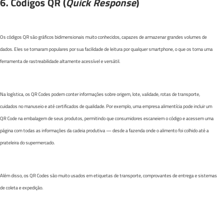
6. Códigos QR (
Quick Response
)
Os códigos QR são gráficos bidimensionais muito conhecidos, capazes de armazenar grandes volumes de
dados. Eles se tornaram populares por sua facilidade de leitura por qualquer smartphone, o que os torna uma
ferramenta de rastreabilidade altamente acessível e versátil.
Na logística, os QR Codes podem conter informações sobre origem, lote, validade, rotas de transporte,
cuidados no manuseio e até certificados de qualidade. Por exemplo, uma empresa alimentícia pode incluir um
QR Code na embalagem de seus produtos, permitindo que consumidores escaneiem o código e acessem uma
página com todas as informações da cadeia produtiva — desde a fazenda onde o alimento foi colhido até a
prateleira do supermercado.
Além disso, os QR Codes são muito usados em etiquetas de transporte, comprovantes de entrega e sistemas
de coleta e expedição.