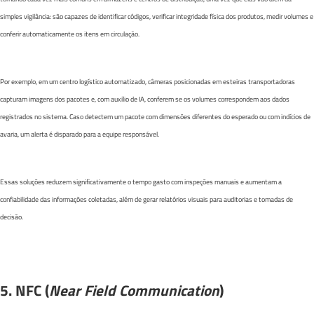
simples vigilância: são capazes de identificar códigos, verificar integridade física dos produtos, medir volumes e
conferir automaticamente os itens em circulação.
Por exemplo, em um centro logístico automatizado, câmeras posicionadas em esteiras transportadoras
capturam imagens dos pacotes e, com auxílio de IA, conferem se os volumes correspondem aos dados
registrados no sistema. Caso detectem um pacote com dimensões diferentes do esperado ou com indícios de
avaria, um alerta é disparado para a equipe responsável.
Essas soluções reduzem significativamente o tempo gasto com inspeções manuais e aumentam a
confiabilidade das informações coletadas, além de gerar relatórios visuais para auditorias e tomadas de
decisão.
5. NFC (
Near Field Communication
)