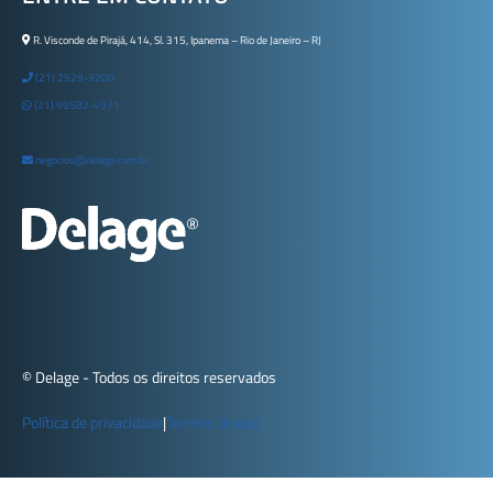
R. Visconde de Pirajá, 414, Sl. 315, Ipanema – Rio de Janeiro – RJ
(21) 2529-3200
(21) 99582-4971
negocios@delage.com.br
© Delage - Todos os direitos reservados
Política de privacidade
|
Termos de uso