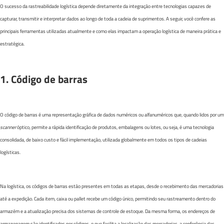
O sucesso da rastreabilidade logística depende diretamente da integração entre tecnologias capazes de
capturar, transmitir e interpretar dados ao longo de toda a cadeia de suprimentos. A seguir, você confere as
principais ferramentas utilizadas atualmente e como elas impactam a operação logística de maneira prática e
estratégica.
1. Código de barras
O código de barras é uma representação gráfica de dados numéricos ou alfanuméricos que, quando lidos por um
scanner
óptico, permite a rápida identificação de produtos, embalagens ou lotes, ou seja, é uma tecnologia
consolidada, de baixo custo e fácil implementação, utilizada globalmente em todos os tipos de cadeias
logísticas.
Na logística, os códigos de barras estão presentes em todas as etapas, desde o recebimento das mercadorias
até a expedição. Cada item, caixa ou pallet recebe um código único, permitindo seu rastreamento dentro do
armazém e a atualização precisa dos sistemas de controle de estoque. Da mesma forma, os endereços de
armazenagem são identificados por códigos, o que facilita a localização das mercadorias, a conferência das