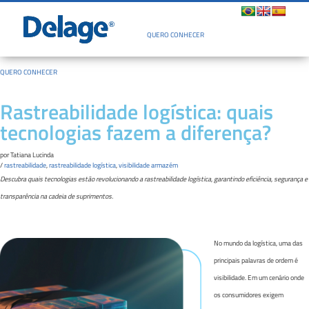
Quem Somos
QUERO CONHECER
QUERO CONHECER
Rastreabilidade logística: quais
tecnologias fazem a diferença?
por
Tatiana Lucinda
/
rastreabilidade
,
rastreabilidade logística
,
visibilidade armazém
Descubra quais tecnologias estão revolucionando a rastreabilidade logística, garantindo eficiência, segurança e
transparência na cadeia de suprimentos.
No mundo da logística, uma das
principais palavras de ordem é
visibilidade. Em um cenário onde
os consumidores exigem