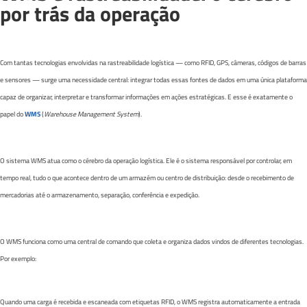
por trás da operação
Com tantas tecnologias envolvidas na rastreabilidade logística — como RFID, GPS, câmeras, códigos de barras
e sensores — surge uma necessidade central: integrar todas essas fontes de dados em uma única plataforma
capaz de organizar, interpretar e transformar informações em ações estratégicas. E esse é exatamente o
papel do
WMS
(
Warehouse Management System
).
O sistema WMS atua como o cérebro da operação logística. Ele é o sistema responsável por controlar, em
tempo real, tudo o que acontece dentro de um armazém ou centro de distribuição: desde o recebimento de
mercadorias até o armazenamento, separação, conferência e expedição.
O WMS funciona como uma central de comando que coleta e organiza dados vindos de diferentes tecnologias.
Por exemplo:
Quando uma carga é recebida e escaneada com etiquetas RFID, o WMS registra automaticamente a entrada