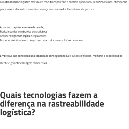
A rastreabilidade logística traz muito mais transparência e controle operacional, reduzindo falhas, otimizando
processos e elevando o nível de confiança do consumidor. Além disso, ela permite:
Atuar com rapidez em caso de recalls;
Reduzir perdas e extravios de produtos;
Atender exigências legais e regulatórias;
Fornecer visibilidade em tempo real para todos os envolvidos na cadeia.
Empresas que dominam essa capacidade conseguem reduzir custos logísticos, melhorar a experiência do
cliente e garantir vantagem competitiva.
Quais tecnologias fazem a
diferença na rastreabilidade
logística?