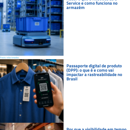
Service e como funciona no
armazém
Posts relacionados
Passaporte digital de produto
(DPP): o que é e como vai
impactar a rastreabilidade no
Brasil
Por que a visibilidade em tempo