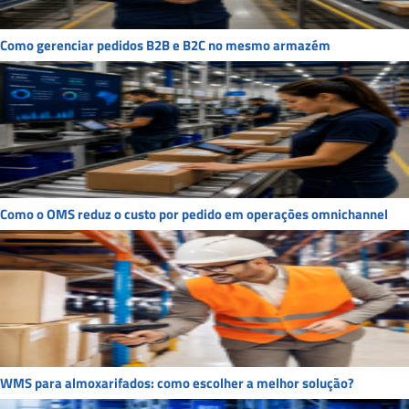
Como gerenciar pedidos B2B e B2C no mesmo armazém
Como o OMS reduz o custo por pedido em operações omnichannel
WMS para almoxarifados: como escolher a melhor solução?