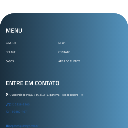
MENU
WMS RX
NEWS
DELAGE
CONTATO
CASOS
ÁREA DO CLIENTE
ENTRE EM CONTATO
R. Visconde de Pirajá, 414, Sl. 315, Ipanema – Rio de Janeiro – RJ
(21) 2529-3200
(21) 99582-4971
negocios@delage.com.br