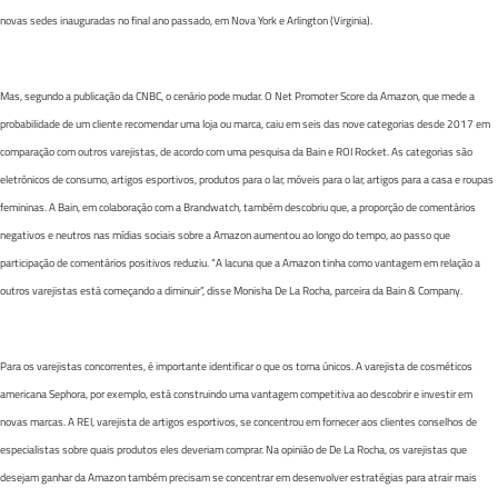
novas sedes inauguradas no final ano passado, em Nova York e Arlington (Virginia).
Mas, segundo a publicação da CNBC, o cenário pode mudar. O Net Promoter Score da Amazon, que mede a
probabilidade de um cliente recomendar uma loja ou marca, caiu em seis das nove categorias desde 2017 em
comparação com outros varejistas, de acordo com uma pesquisa da Bain e ROI Rocket. As categorias são
eletrônicos de consumo, artigos esportivos, produtos para o lar, móveis para o lar, artigos para a casa e roupas
femininas. A Bain, em colaboração com a Brandwatch, também descobriu que, a proporção de comentários
negativos e neutros nas mídias sociais sobre a Amazon aumentou ao longo do tempo, ao passo que
participação de comentários positivos reduziu. “A lacuna que a Amazon tinha como vantagem em relação a
outros varejistas está começando a diminuir”, disse Monisha De La Rocha, parceira da Bain & Company.
Para os varejistas concorrentes, é importante identificar o que os torna únicos. A varejista de cosméticos
americana Sephora, por exemplo, está construindo uma vantagem competitiva ao descobrir e investir em
novas marcas. A REI, varejista de artigos esportivos, se concentrou em fornecer aos clientes conselhos de
especialistas sobre quais produtos eles deveriam comprar. Na opinião de De La Rocha, os varejistas que
desejam ganhar da Amazon também precisam se concentrar em desenvolver estratégias para atrair mais