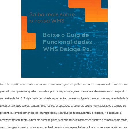
Além disso, a Amazon tende a devorar o mercado com grandes ganhos durante a temporada de férias. No ano
passado, a empresa conquistou cerca de 2 pontos de participação no mercado norte-americano no segundo
semestre de 2018. A gigante da tecnologia implementou uma estratégia de oferecer uma ampla variedade de
produtos a preços baixos, concentrando-se nos aspectos da experiência do cliente relacionados à compra de
presentes, como recomendações, entrega rápida e devoluções fáceis, apontou o relatório. No passado, a
Amazon também tentava ficar em primeiro plano, fazendo anúncios atraentes durante a temporada de férias,
como divulgações relacionadas ao aumento do salário mínimo para todos os funcionários e aos locais de suas