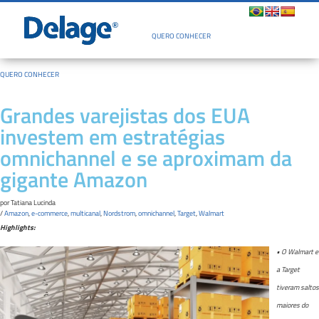
Quem Somos
QUERO CONHECER
QUERO CONHECER
Grandes varejistas dos EUA
investem em estratégias
omnichannel e se aproximam da
gigante Amazon
por
Tatiana Lucinda
/
Amazon
,
e-commerce
,
multicanal
,
Nordstrom
,
omnichannel
,
Target
,
Walmart
Highlights:
• O Walmart e
a Target
tiveram saltos
maiores do