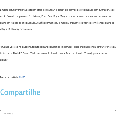
Embora alguns varejistas estejam atrás do Walmart e Target em termos de proximidade com a Amazon, eles
estão fazendo progressos. Nordstrom, Etsy, Best Buy e Macy’s tiveram aumentos menores nas compras
online em relação ao ano passado. A Kohl’s permaneceu a mesma, enquanto os gastos com clientes online do
eBay e J.C. Penney diminuíram.
“Quando você é o rei da colina, tem todo mundo querendo te derrubar”, disse Marshal Cohen, consultor chefe da
indústria do The NPD Group. “Todo mundo está olhando para a Amazon dizendo: ‘Como jogamos nessa
arena?'”
Fonte da matéria:
CNBC
Compartilhe