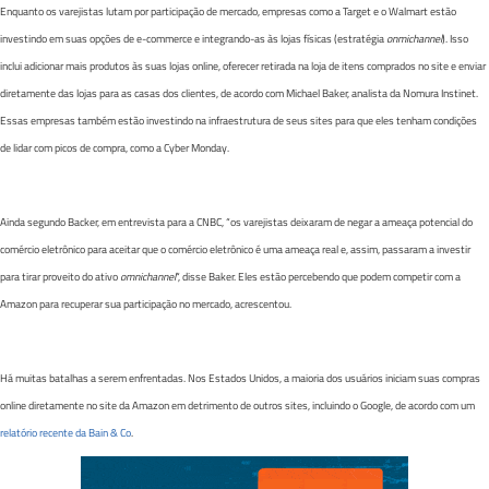
Enquanto os varejistas lutam por participação de mercado, empresas como a Target e o Walmart estão
investindo em suas opções de e-commerce e integrando-as às lojas físicas (estratégia
onmichannel
). Isso
inclui adicionar mais produtos às suas lojas online, oferecer retirada na loja de itens comprados no site e enviar
diretamente das lojas para as casas dos clientes, de acordo com Michael Baker, analista da Nomura Instinet.
Essas empresas também estão investindo na infraestrutura de seus sites para que eles tenham condições
de lidar com picos de compra, como a Cyber Monday.
Ainda segundo Backer, em entrevista para a CNBC, “os varejistas deixaram de negar a ameaça potencial do
comércio eletrônico para aceitar que o comércio eletrônico é uma ameaça real e, assim, passaram a investir
para tirar proveito do ativo
omnichannel
“, disse Baker. Eles estão percebendo que podem competir com a
Amazon para recuperar sua participação no mercado, acrescentou.
Há muitas batalhas a serem enfrentadas. Nos Estados Unidos, a maioria dos usuários iniciam suas compras
online diretamente no site da Amazon em detrimento de outros sites, incluindo o Google, de acordo com um
relatório recente da Bain & Co
.