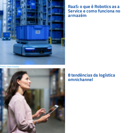
RaaS: o que é Robotics as a
Service e como funciona no
armazém
Posts relacionados
8 tendências da logística
omnichannel