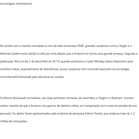
estratégias omnichannel.
De acordo com a matéria veiculada no site da rede americana CNBC, grandes varejistas como a Target e o
Walmart podem estar dando a volta por cima depois que a Amazon se tornou uma grande ameaça. Segundo a
publicação, feita no dia 2 de dezembro de 2019, quando aconteceu a Cyber Monday (data importante para
comércio online, especialmente de eletrônicos), esses varejistas têm investido bastante na estratégia
omnichannel
(multicanal) para alavancar as vendas.
Conforme destacado na matéria, nas duas primeiras semanas de novembro, a Target e o Walmart tiveram
saltos maiores do que a Amazon nos gastos de clientes online, em comparação com o mesmo período do ano
passado. Os dados foram apresentados pela empresa de pesquisa Edison Trends, que analisou mais de 1,2
milhão de transações.