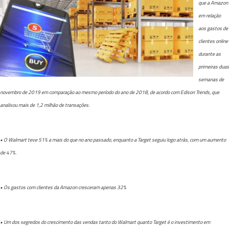
que a Amazon
em relação
aos gastos de
clientes online
durante as
primeiras duas
semanas de
novembro de 2019 em comparação ao mesmo período do ano de 2018, de acordo com Edison Trends, que
analisou mais de 1,2 milhão de transações.
• O Walmart teve 51% a mais do que no ano passado, enquanto a Target seguiu logo atrás, com um aumento
de 47%.
• Os gastos com clientes da Amazon cresceram apenas 32%
• Um dos segredos do crescimento das vendas tanto do Walmart quanto Target é o investimento em