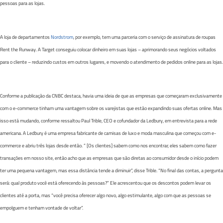
pessoas para as lojas.
A loja de departamentos
Nordstrom
, por exemplo, tem uma parceria com o serviço de assinatura de roupas
Rent the Runway. A Target conseguiu colocar dinheiro em suas lojas – aprimorando seus negócios voltados
para o cliente – reduzindo custos em outros lugares, e movendo o atendimento de pedidos online para as lojas.
Conforme a publicação da CNBC destaca, havia uma ideia de que as empresas que começaram exclusivamente
com o e-commerce tinham uma vantagem sobre os varejistas que estão expandindo suas ofertas online. Mas
isso está mudando, conforme ressaltou Paul Trible, CEO e cofundador da Ledbury, em entrevista para a rede
americana. A Ledbury é uma empresa fabricante de camisas de luxo e moda masculina que começou com e-
commerce e abriu três lojas desde então. ” [Os clientes] sabem como nos encontrar, eles sabem como fazer
transações em nosso site, então acho que as empresas que são diretas ao consumidor desde o início podem
ter uma pequena vantagem, mas essa distância tende a diminuir”, disse Trible. “No final das contas, a pergunta
será: qual produto você está oferecendo às pessoas?” Ele acrescentou que os descontos podem levar os
clientes até a porta, mas “você precisa oferecer algo novo, algo estimulante, algo com que as pessoas se
empolguem e tenham vontade de voltar”.