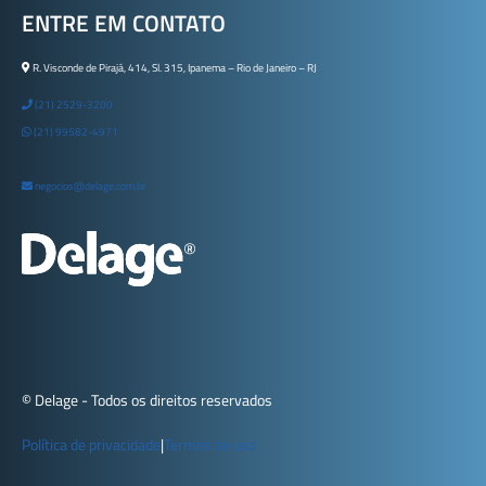
ENTRE EM CONTATO
R. Visconde de Pirajá, 414, Sl. 315, Ipanema – Rio de Janeiro – RJ
(21) 2529-3200
(21) 99582-4971
negocios@delage.com.br
© Delage - Todos os direitos reservados
Política de privacidade
|
Termos de uso