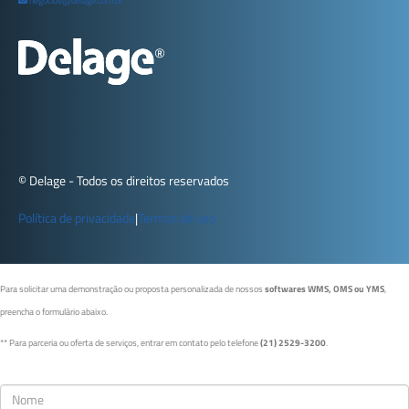
negocios@delage.com.br
© Delage - Todos os direitos reservados
Política de privacidade
|
Termos de uso
Para solicitar uma demonstração ou proposta personalizada de nossos
softwares WMS, OMS ou YMS
,
preencha o formulário abaixo.
** Para parceria ou oferta de serviços, entrar em contato pelo telefone
(21) 2529-3200
.