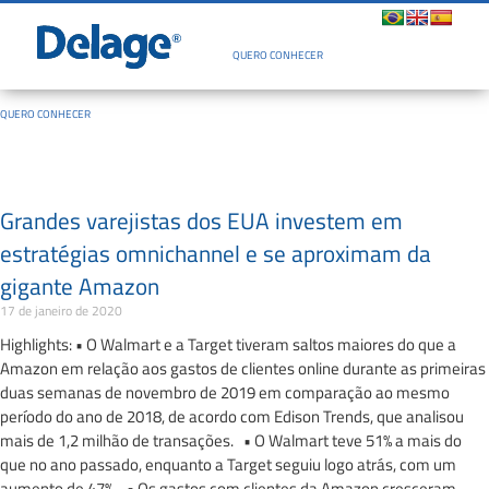
Quem Somos
QUERO CONHECER
QUERO CONHECER
Grandes varejistas dos EUA investem em
estratégias omnichannel e se aproximam da
gigante Amazon
17 de janeiro de 2020
Highlights: • O Walmart e a Target tiveram saltos maiores do que a
Amazon em relação aos gastos de clientes online durante as primeiras
duas semanas de novembro de 2019 em comparação ao mesmo
período do ano de 2018, de acordo com Edison Trends, que analisou
mais de 1,2 milhão de transações. • O Walmart teve 51% a mais do
que no ano passado, enquanto a Target seguiu logo atrás, com um
aumento de 47%. • Os gastos com clientes da Amazon cresceram