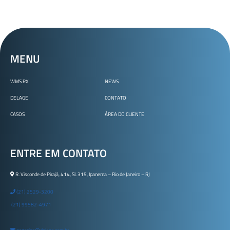
MENU
WMS RX
NEWS
DELAGE
CONTATO
CASOS
ÁREA DO CLIENTE
ENTRE EM CONTATO
R. Visconde de Pirajá, 414, Sl. 315, Ipanema – Rio de Janeiro – RJ
(21) 2529-3200
(21) 99582-4971