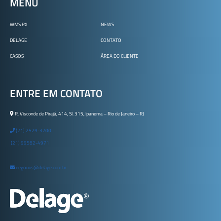
MENU
WMS RX
NEWS
DELAGE
CONTATO
CASOS
ÁREA DO CLIENTE
ENTRE EM CONTATO
R. Visconde de Pirajá, 414, Sl. 315, Ipanema – Rio de Janeiro – RJ
(21) 2529-3200
(21) 99582-4971
negocios@delage.com.br