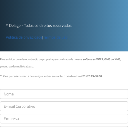
© Delage - Todos os direitos reservados
Política de privacidade
|
Termos de uso
Para solicitar uma demonstração ou proposta personalizada de nossos
softwares WMS, OMS ou YMS
,
preencha o formulário abaixo.
** Para parceria ou oferta de serviços, entrar em contato pelo telefone
(21) 2529-3200
.