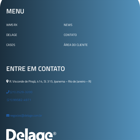
MENU
WMS RX
NEWS
DELAGE
CONTATO
CASOS
ÁREA DO CLIENTE
ENTRE EM CONTATO
R. Visconde de Pirajá, 414, Sl. 315, Ipanema – Rio de Janeiro – RJ
(21) 2529-3200
(21) 99582-4971
negocios@delage.com.br