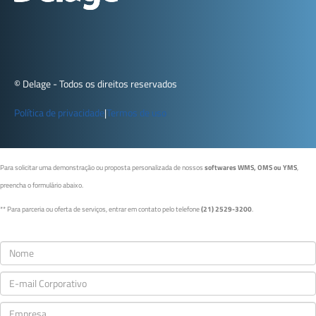
© Delage - Todos os direitos reservados
Política de privacidade
|
Termos de uso
Para solicitar uma demonstração ou proposta personalizada de nossos
softwares WMS, OMS ou YMS
,
preencha o formulário abaixo.
** Para parceria ou oferta de serviços, entrar em contato pelo telefone
(21) 2529-3200
.