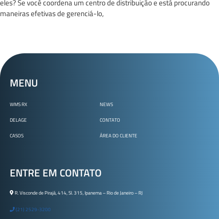
eles? Se você coordena um centro de distribuição e está procurando
maneiras efetivas de gerenciá-lo,
MENU
WMS RX
NEWS
DELAGE
CONTATO
CASOS
ÁREA DO CLIENTE
ENTRE EM CONTATO
R. Visconde de Pirajá, 414, Sl. 315, Ipanema – Rio de Janeiro – RJ
(21) 2529-3200