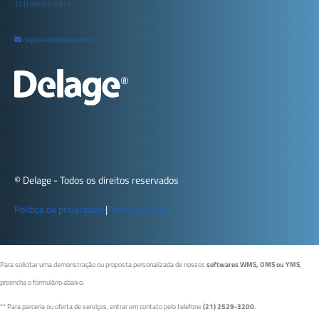
(21) 99582-4971
negocios@delage.com.br
© Delage - Todos os direitos reservados
Política de privacidade
|
Termos de uso
Para solicitar uma demonstração ou proposta personalizada de nossos
softwares WMS, OMS ou YMS
,
preencha o formulário abaixo.
** Para parceria ou oferta de serviços, entrar em contato pelo telefone
(21) 2529-3200
.