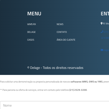
MENU
EN
R. Vis
WMS RX
NEWS
(21)
DELAGE
CONTATO
(21) 9
CASOS
ÁREA DO CLIENTE
negoc
© Delage - Todos os direitos reservados
Para solicitar uma demonstração ou proposta personalizada de nossos
softwares WMS, OMS ou YMS
, pree
** Para parceria ou oferta de serviços, entrar em contato pelo telefone
(21) 2529-3200
.