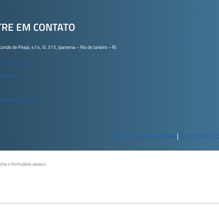
TRE EM CONTATO
conde de Pirajá, 414, Sl. 315, Ipanema – Rio de Janeiro – RJ
 2529-3200
9582-4971
ios@delage.com.br
Política de privacidade
|
Termos de us
ncha o formulário abaixo.