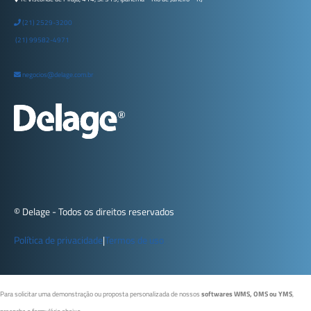
(21) 2529-3200
(21) 99582-4971
negocios@delage.com.br
© Delage - Todos os direitos reservados
Política de privacidade
|
Termos de uso
Para solicitar uma demonstração ou proposta personalizada de nossos
softwares WMS, OMS ou YMS
,