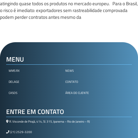
atingindo quase todos os produtos no mercado europeu. Para o Brasil,
o risco é imediato: exportadores sem rastreabilidade comprovada
podem perder contratos antes mesmo da
MENU
WMS RX
NEWS
DELAGE
CONTATO
CASOS
ÁREA DO CLIENTE
ENTRE EM CONTATO
R. Visconde de Pirajá, 414, Sl. 315, Ipanema – Rio de Janeiro – RJ
(21) 2529-3200