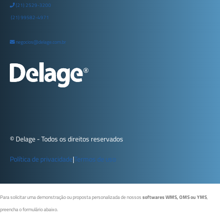
(21) 2529-3200
(21) 99582-4971
negocios@delage.com.br
© Delage - Todos os direitos reservados
Política de privacidade
|
Termos de uso
Para solicitar uma demonstração ou proposta personalizada de nossos
softwares WMS, OMS ou YMS
,
preencha o formulário abaixo.