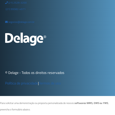
(21) 2529-3200
(21) 99582-4971
negocios@delage.com.br
© Delage - Todos os direitos reservados
Política de privacidade
|
Termos de uso
Para solicitar uma demonstração ou proposta personalizada de nossos
softwares WMS, OMS ou YMS
,
preencha o formulário abaixo.