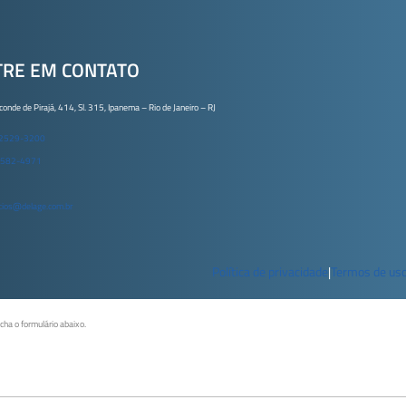
TRE EM CONTATO
conde de Pirajá, 414, Sl. 315, Ipanema – Rio de Janeiro – RJ
 2529-3200
9582-4971
ios@delage.com.br
Política de privacidade
|
Termos de us
ncha o formulário abaixo.