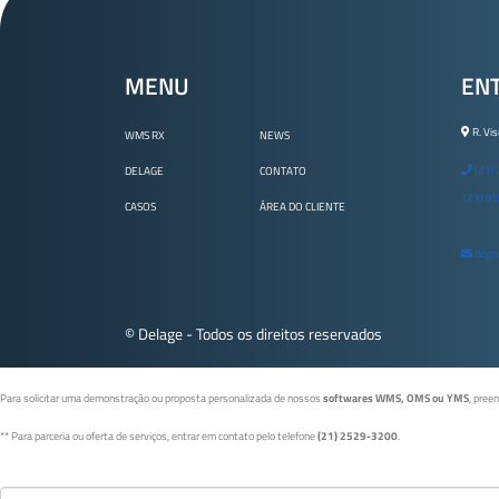
MENU
EN
R. Vis
WMS RX
NEWS
(21)
DELAGE
CONTATO
(21) 9
CASOS
ÁREA DO CLIENTE
negoc
© Delage - Todos os direitos reservados
Para solicitar uma demonstração ou proposta personalizada de nossos
softwares WMS, OMS ou YMS
, pree
** Para parceria ou oferta de serviços, entrar em contato pelo telefone
(21) 2529-3200
.