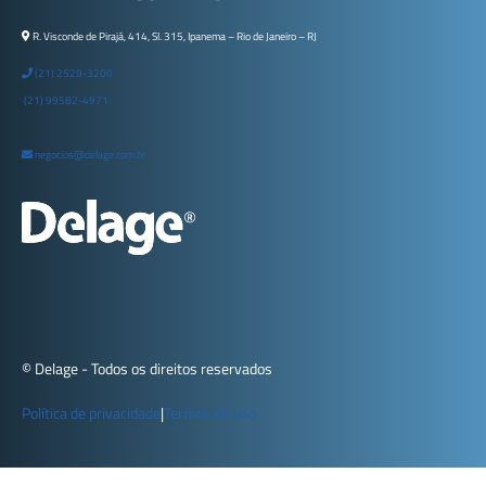
R. Visconde de Pirajá, 414, Sl. 315, Ipanema – Rio de Janeiro – RJ
(21) 2529-3200
(21) 99582-4971
negocios@delage.com.br
© Delage - Todos os direitos reservados
Política de privacidade
|
Termos de uso