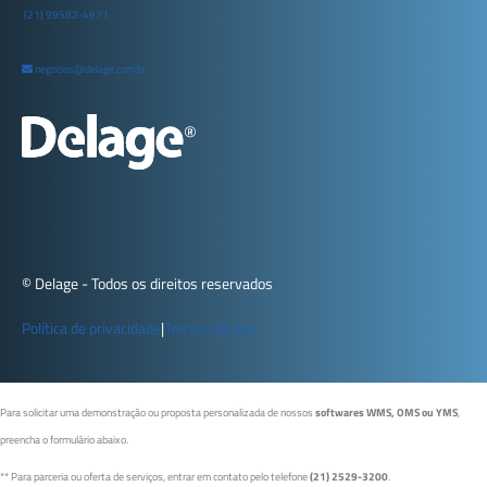
(21) 99582-4971
negocios@delage.com.br
© Delage - Todos os direitos reservados
Política de privacidade
|
Termos de uso
Para solicitar uma demonstração ou proposta personalizada de nossos
softwares WMS, OMS ou YMS
,
preencha o formulário abaixo.
** Para parceria ou oferta de serviços, entrar em contato pelo telefone
(21) 2529-3200
.